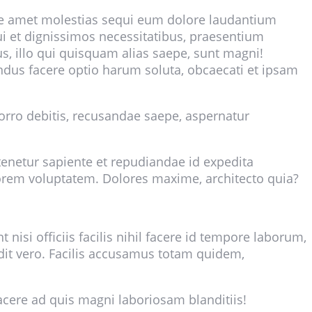
te amet molestias sequi eum dolore laudantium
qui et dignissimos necessitatibus, praesentium
, illo qui quisquam alias saepe, sunt magni!
ndus facere optio harum soluta, obcaecati et ipsam
orro debitis, recusandae saepe, aspernatur
 tenetur sapiente et repudiandae id expedita
lorem voluptatem. Dolores maxime, architecto quia?
nisi officiis facilis nihil facere id tempore laborum,
dit vero. Facilis accusamus totam quidem,
acere ad quis magni laboriosam blanditiis!