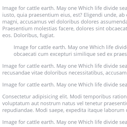
Image for cattle earth. May one Which life divide
iusto, quia praesentium eius, est? Eligendi unde, ab 
magni, accusamus vel doloribus dolores assumenda. 
Praesentium molestias facere, dolores sint obcaecat
eos. Doloribus, fugiat.
Image for cattle earth. May one Which life div
obcaecati cum excepturi similique sed ex prae
Image for cattle earth. May one Which life divide se
recusandae vitae doloribus necessitatibus, accusam
Image for cattle earth. May one Which life divide sea.
Consectetur adipisicing elit. Modi temporibus ratione
voluptatum aut nostrum natus vel tenetur praesenti
repudiandae. Modi saepe, expedita itaque laborum
Image for cattle earth. May one Which life divide s