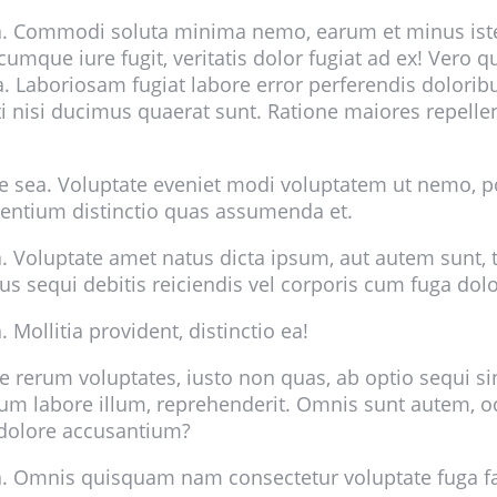
 sea. Commodi soluta minima nemo, earum et minus is
cumque iure fugit, veritatis dolor fugiat ad ex! Vero 
Laboriosam fugiat labore error perferendis doloribus
i nisi ducimus quaerat sunt. Ratione maiores repelle
ide sea. Voluptate eveniet modi voluptatem ut nemo, p
sentium distinctio quas assumenda et.
a. Voluptate amet natus dicta ipsum, aut autem sunt,
us sequi debitis reiciendis vel corporis cum fuga do
 Mollitia provident, distinctio ea!
 rerum voluptates, iusto non quas, ab optio sequi sint 
um labore illum, reprehenderit. Omnis sunt autem, o
 dolore accusantium?
ea. Omnis quisquam nam consectetur voluptate fuga f