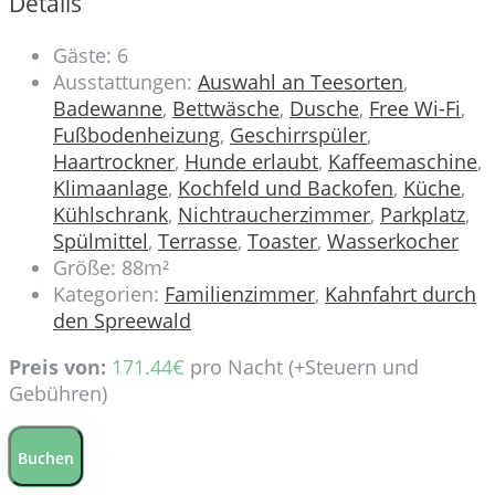
Details
Gäste:
6
Ausstattungen:
Auswahl an Teesorten
,
Badewanne
,
Bettwäsche
,
Dusche
,
Free Wi-Fi
,
Fußbodenheizung
,
Geschirrspüler
,
Haartrockner
,
Hunde erlaubt
,
Kaffeemaschine
,
Klimaanlage
,
Kochfeld und Backofen
,
Küche
,
Kühlschrank
,
Nichtraucherzimmer
,
Parkplatz
,
Spülmittel
,
Terrasse
,
Toaster
,
Wasserkocher
Größe:
88m²
Kategorien:
Familienzimmer
,
Kahnfahrt durch
den Spreewald
Preis von:
171.44
€
pro Nacht
(+Steuern und
Gebühren)
Buchen