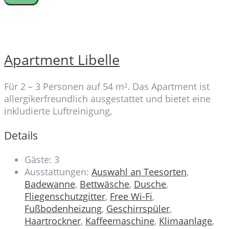
Apartment Libelle
Für 2 – 3 Personen auf 54 m². Das Apartment ist
allergikerfreundlich ausgestattet und bietet eine
inkludierte Luftreinigung,
Details
Gäste:
3
Ausstattungen:
Auswahl an Teesorten
,
Badewanne
,
Bettwäsche
,
Dusche
,
Fliegenschutzgitter
,
Free Wi-Fi
,
Fußbodenheizung
,
Geschirrspüler
,
Haartrockner
,
Kaffeemaschine
,
Klimaanlage
,