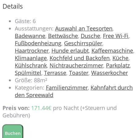
Details
Gäste:
6
Ausstattungen:
Auswahl an Teesorten
,
Badewanne
,
Bettwäsche
,
Dusche
,
Free Wi-Fi
,
Fußbodenheizung
,
Geschirrspüler
,
Haartrockner
,
Hunde erlaubt
,
Kaffeemaschine
,
Klimaanlage
,
Kochfeld und Backofen
,
Küche
,
Kühlschrank
,
Nichtraucherzimmer
,
Parkplatz
,
Spülmittel
,
Terrasse
,
Toaster
,
Wasserkocher
Größe:
88m²
Kategorien:
Familienzimmer
,
Kahnfahrt durch
den Spreewald
Preis von:
171.44
€
pro Nacht
(+Steuern und
Gebühren)
Buchen