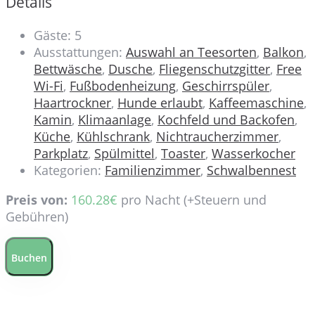
Details
Gäste:
5
Ausstattungen:
Auswahl an Teesorten
,
Balkon
,
Bettwäsche
,
Dusche
,
Fliegenschutzgitter
,
Free
Wi-Fi
,
Fußbodenheizung
,
Geschirrspüler
,
Haartrockner
,
Hunde erlaubt
,
Kaffeemaschine
,
Kamin
,
Klimaanlage
,
Kochfeld und Backofen
,
Küche
,
Kühlschrank
,
Nichtraucherzimmer
,
Parkplatz
,
Spülmittel
,
Toaster
,
Wasserkocher
Kategorien:
Familienzimmer
,
Schwalbennest
Preis von:
160.28
€
pro Nacht
(+Steuern und
Gebühren)
Buchen