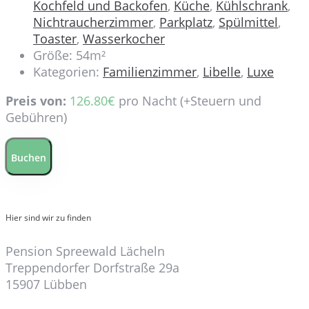
Kochfeld und Backofen
,
Küche
,
Kühlschrank
,
Nichtraucherzimmer
,
Parkplatz
,
Spülmittel
,
Toaster
,
Wasserkocher
Größe:
54m²
Kategorien:
Familienzimmer
,
Libelle
,
Luxe
Preis von:
126.80
€
pro Nacht
(+Steuern und
Gebühren)
Buchen
Hier sind wir zu finden
Pension Spreewald Lächeln
Treppendorfer Dorfstraße 29a
15907 Lübben