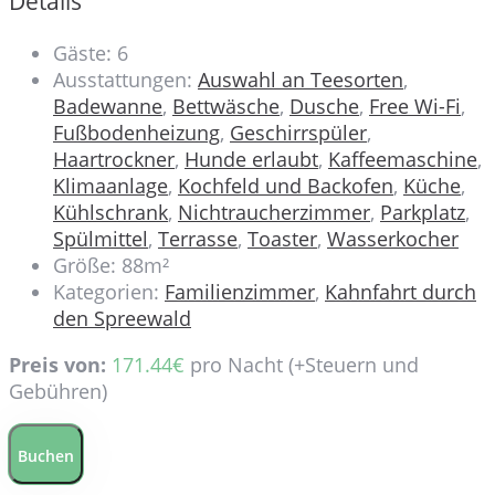
Details
Gäste:
6
Ausstattungen:
Auswahl an Teesorten
,
Badewanne
,
Bettwäsche
,
Dusche
,
Free Wi-Fi
,
Fußbodenheizung
,
Geschirrspüler
,
Haartrockner
,
Hunde erlaubt
,
Kaffeemaschine
,
Klimaanlage
,
Kochfeld und Backofen
,
Küche
,
Kühlschrank
,
Nichtraucherzimmer
,
Parkplatz
,
Spülmittel
,
Terrasse
,
Toaster
,
Wasserkocher
Größe:
88m²
Kategorien:
Familienzimmer
,
Kahnfahrt durch
den Spreewald
Preis von:
171.44
€
pro Nacht
(+Steuern und
Gebühren)
Buchen