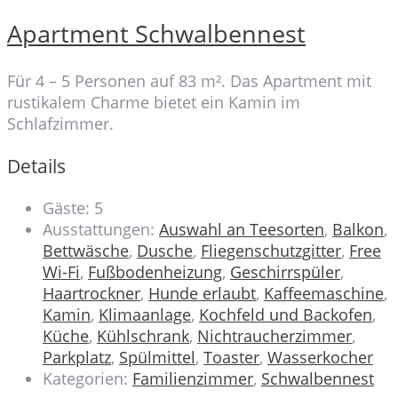
Apartment Schwalbennest
Für 4 – 5 Personen auf 83 m². Das Apartment mit
rustikalem Charme bietet ein Kamin im
Schlafzimmer.
Details
Gäste:
5
Ausstattungen:
Auswahl an Teesorten
,
Balkon
,
Bettwäsche
,
Dusche
,
Fliegenschutzgitter
,
Free
Wi-Fi
,
Fußbodenheizung
,
Geschirrspüler
,
Haartrockner
,
Hunde erlaubt
,
Kaffeemaschine
,
Kamin
,
Klimaanlage
,
Kochfeld und Backofen
,
Küche
,
Kühlschrank
,
Nichtraucherzimmer
,
Parkplatz
,
Spülmittel
,
Toaster
,
Wasserkocher
Kategorien:
Familienzimmer
,
Schwalbennest