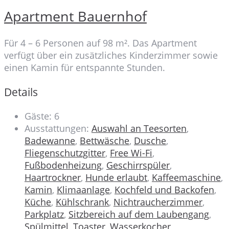
Apartment Bauernhof
Für 4 – 6 Personen auf 98 m². Das Apartment
verfügt über ein zusätzliches Kinderzimmer sowie
einen Kamin für entspannte Stunden.
Details
Gäste:
6
Ausstattungen:
Auswahl an Teesorten
,
Badewanne
,
Bettwäsche
,
Dusche
,
Fliegenschutzgitter
,
Free Wi-Fi
,
Fußbodenheizung
,
Geschirrspüler
,
Haartrockner
,
Hunde erlaubt
,
Kaffeemaschine
,
Kamin
,
Klimaanlage
,
Kochfeld und Backofen
,
Küche
,
Kühlschrank
,
Nichtraucherzimmer
,
Parkplatz
,
Sitzbereich auf dem Laubengang
,
Spülmittel
,
Toaster
,
Wasserkocher