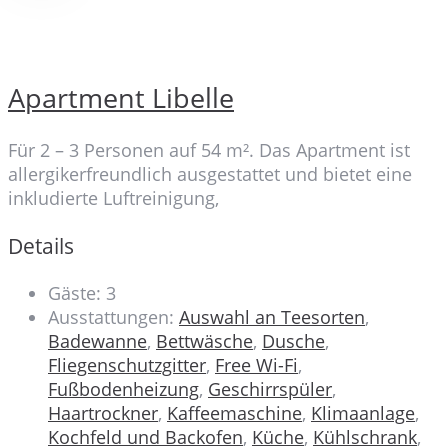
Apartment Libelle
Für 2 – 3 Personen auf 54 m². Das Apartment ist
allergikerfreundlich ausgestattet und bietet eine
inkludierte Luftreinigung,
Details
Gäste:
3
Ausstattungen:
Auswahl an Teesorten
,
Badewanne
,
Bettwäsche
,
Dusche
,
Fliegenschutzgitter
,
Free Wi-Fi
,
Fußbodenheizung
,
Geschirrspüler
,
Haartrockner
,
Kaffeemaschine
,
Klimaanlage
,
Kochfeld und Backofen
,
Küche
,
Kühlschrank
,