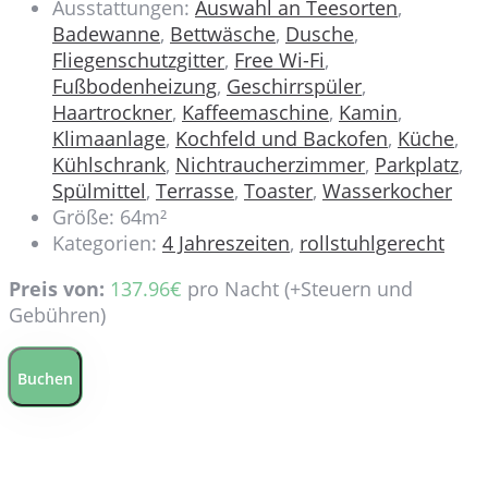
Ausstattungen:
Auswahl an Teesorten
,
Badewanne
,
Bettwäsche
,
Dusche
,
Fliegenschutzgitter
,
Free Wi-Fi
,
Fußbodenheizung
,
Geschirrspüler
,
Haartrockner
,
Kaffeemaschine
,
Kamin
,
Klimaanlage
,
Kochfeld und Backofen
,
Küche
,
Kühlschrank
,
Nichtraucherzimmer
,
Parkplatz
,
Spülmittel
,
Terrasse
,
Toaster
,
Wasserkocher
Größe:
64m²
Kategorien:
4 Jahreszeiten
,
rollstuhlgerecht
Preis von:
137.96
€
pro Nacht
(+Steuern und
Gebühren)
Buchen