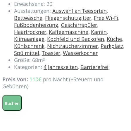
Erwachsene:
20
Ausstattungen:
Auswahl an Teesorten
,
Bettwäsche
,
Fliegenschutzgitter
,
Free Wi-Fi
,
Fußbodenheizung
,
Geschirrspüler
,
Haartrockner
,
Kaffeemaschine
,
Kamin
,
Klimaanlage
,
Kochfeld und Backofen
,
Küche
,
Kühlschrank
,
Nichtraucherzimmer
,
Parkplatz
,
Spülmittel
,
Toaster
,
Wasserkocher
Größe:
68m²
Kategorien:
4 Jahreszeiten
,
Barrierefrei
Preis von:
110
€
pro Nacht
(+Steuern und
Gebühren)
Buchen