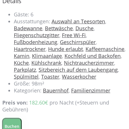
Details
Gäste:
6
Ausstattungen:
Auswahl an Teesorten
,
Badewanne
,
Bettwäsche
,
Dusche
,
Fliegenschutzgitter
,
Free Wi-Fi
,
Fußbodenheizung
,
Geschirrspüler
,
Haartrockner
,
Hunde erlaubt
,
Kaffeemaschine
,
Kamin
,
Klimaanlage
,
Kochfeld und Backofen
,
Küche
,
Kühlschrank
,
Nichtraucherzimmer
,
Parkplatz
,
Sitzbereich auf dem Laubengang
,
Spülmittel
,
Toaster
,
Wasserkocher
Größe:
98m²
Kategorien:
Bauernhof
,
Familienzimmer
Preis von:
182.60
€
pro Nacht
(+Steuern und
Gebühren)
Buchen