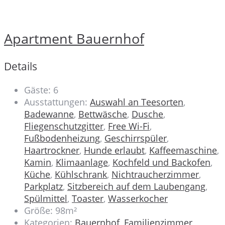
Apartment Bauernhof
Details
Gäste:
6
Ausstattungen:
Auswahl an Teesorten
,
Badewanne
,
Bettwäsche
,
Dusche
,
Fliegenschutzgitter
,
Free Wi-Fi
,
Fußbodenheizung
,
Geschirrspüler
,
Haartrockner
,
Hunde erlaubt
,
Kaffeemaschine
,
Kamin
,
Klimaanlage
,
Kochfeld und Backofen
,
Küche
,
Kühlschrank
,
Nichtraucherzimmer
,
Parkplatz
,
Sitzbereich auf dem Laubengang
,
Spülmittel
,
Toaster
,
Wasserkocher
Größe:
98m²
Kategorien:
Bauernhof
,
Familienzimmer