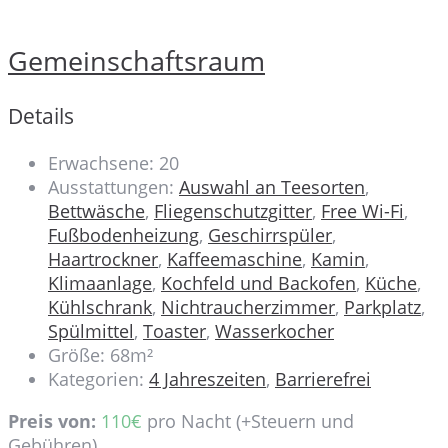
Gemeinschaftsraum
Details
Erwachsene:
20
Ausstattungen:
Auswahl an Teesorten
,
Bettwäsche
,
Fliegenschutzgitter
,
Free Wi-Fi
,
Fußbodenheizung
,
Geschirrspüler
,
Haartrockner
,
Kaffeemaschine
,
Kamin
,
Klimaanlage
,
Kochfeld und Backofen
,
Küche
,
Kühlschrank
,
Nichtraucherzimmer
,
Parkplatz
,
Spülmittel
,
Toaster
,
Wasserkocher
Größe:
68m²
Kategorien:
4 Jahreszeiten
,
Barrierefrei
Preis von:
110
€
pro Nacht
(+Steuern und
Gebühren)