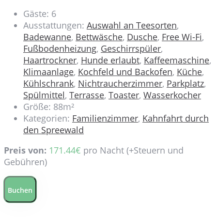
Gäste:
6
Ausstattungen:
Auswahl an Teesorten
,
Badewanne
,
Bettwäsche
,
Dusche
,
Free Wi-Fi
,
Fußbodenheizung
,
Geschirrspüler
,
Haartrockner
,
Hunde erlaubt
,
Kaffeemaschine
,
Klimaanlage
,
Kochfeld und Backofen
,
Küche
,
Kühlschrank
,
Nichtraucherzimmer
,
Parkplatz
,
Spülmittel
,
Terrasse
,
Toaster
,
Wasserkocher
Größe:
88m²
Kategorien:
Familienzimmer
,
Kahnfahrt durch
den Spreewald
Preis von:
171.44
€
pro Nacht
(+Steuern und
Gebühren)
Buchen