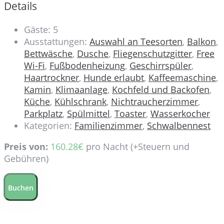
Details
Gäste:
5
Ausstattungen:
Auswahl an Teesorten
,
Balkon
,
Bettwäsche
,
Dusche
,
Fliegenschutzgitter
,
Free
Wi-Fi
,
Fußbodenheizung
,
Geschirrspüler
,
Haartrockner
,
Hunde erlaubt
,
Kaffeemaschine
,
Kamin
,
Klimaanlage
,
Kochfeld und Backofen
,
Küche
,
Kühlschrank
,
Nichtraucherzimmer
,
Parkplatz
,
Spülmittel
,
Toaster
,
Wasserkocher
Kategorien:
Familienzimmer
,
Schwalbennest
Preis von:
160.28
€
pro Nacht
(+Steuern und
Gebühren)
Buchen