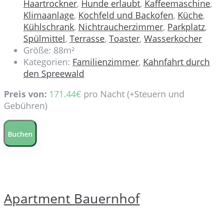
Haartrockner
,
Hunde erlaubt
,
Kaffeemaschine
,
Klimaanlage
,
Kochfeld und Backofen
,
Küche
,
Kühlschrank
,
Nichtraucherzimmer
,
Parkplatz
,
Spülmittel
,
Terrasse
,
Toaster
,
Wasserkocher
Größe:
88m²
Kategorien:
Familienzimmer
,
Kahnfahrt durch
den Spreewald
Preis von:
171.44
€
pro Nacht
(+Steuern und
Gebühren)
Buchen
Apartment Bauernhof