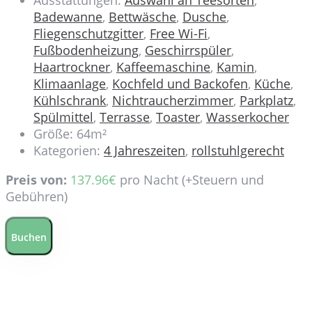
Ausstattungen:
Auswahl an Teesorten
,
Badewanne
,
Bettwäsche
,
Dusche
,
Fliegenschutzgitter
,
Free Wi-Fi
,
Fußbodenheizung
,
Geschirrspüler
,
Haartrockner
,
Kaffeemaschine
,
Kamin
,
Klimaanlage
,
Kochfeld und Backofen
,
Küche
,
Kühlschrank
,
Nichtraucherzimmer
,
Parkplatz
,
Spülmittel
,
Terrasse
,
Toaster
,
Wasserkocher
Größe:
64m²
Kategorien:
4 Jahreszeiten
,
rollstuhlgerecht
Preis von:
137.96
€
pro Nacht
(+Steuern und
Gebühren)
Buchen