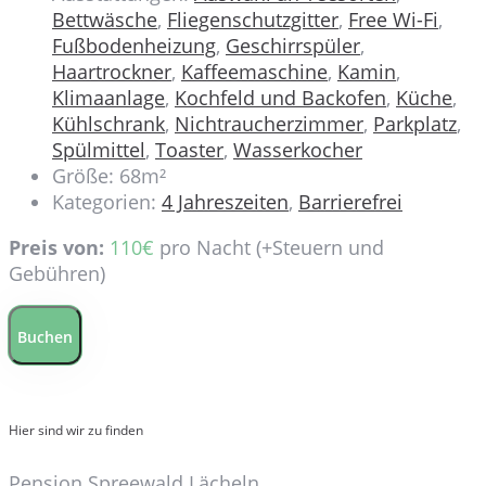
Bettwäsche
,
Fliegenschutzgitter
,
Free Wi-Fi
,
Fußbodenheizung
,
Geschirrspüler
,
Haartrockner
,
Kaffeemaschine
,
Kamin
,
Klimaanlage
,
Kochfeld und Backofen
,
Küche
,
Kühlschrank
,
Nichtraucherzimmer
,
Parkplatz
,
Spülmittel
,
Toaster
,
Wasserkocher
Größe:
68m²
Kategorien:
4 Jahreszeiten
,
Barrierefrei
Preis von:
110
€
pro Nacht
(+Steuern und
Gebühren)
Buchen
Hier sind wir zu finden
Pension Spreewald Lächeln