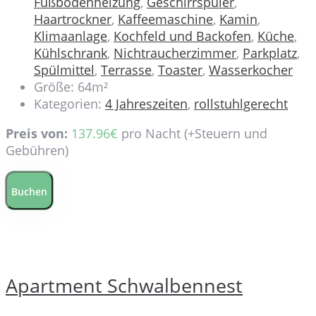
Fußbodenheizung
,
Geschirrspüler
,
Haartrockner
,
Kaffeemaschine
,
Kamin
,
Klimaanlage
,
Kochfeld und Backofen
,
Küche
,
Kühlschrank
,
Nichtraucherzimmer
,
Parkplatz
,
Spülmittel
,
Terrasse
,
Toaster
,
Wasserkocher
Größe:
64m²
Kategorien:
4 Jahreszeiten
,
rollstuhlgerecht
Preis von:
137.96
€
pro Nacht
(+Steuern und
Gebühren)
Buchen
Apartment Schwalbennest