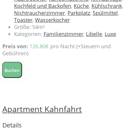
Kochfeld und Backofen
,
Küche
,
Kühlschrank
,
Nichtraucherzimmer
,
Parkplatz
,
Spülmittel
,
Toaster
,
Wasserkocher
Größe:
54m²
Kategorien:
Familienzimmer
,
Libelle
,
Luxe
Preis von:
126.80
€
pro Nacht
(+Steuern und
Gebühren)
Buchen
Apartment Kahnfahrt
Details