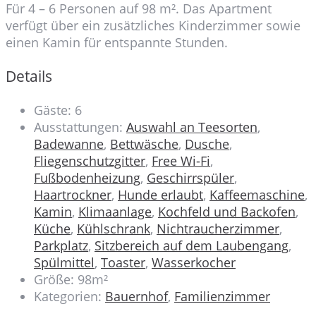
Für 4 – 6 Personen auf 98 m². Das Apartment
verfügt über ein zusätzliches Kinderzimmer sowie
einen Kamin für entspannte Stunden.
Details
Gäste:
6
Ausstattungen:
Auswahl an Teesorten
,
Badewanne
,
Bettwäsche
,
Dusche
,
Fliegenschutzgitter
,
Free Wi-Fi
,
Fußbodenheizung
,
Geschirrspüler
,
Haartrockner
,
Hunde erlaubt
,
Kaffeemaschine
,
Kamin
,
Klimaanlage
,
Kochfeld und Backofen
,
Küche
,
Kühlschrank
,
Nichtraucherzimmer
,
Parkplatz
,
Sitzbereich auf dem Laubengang
,
Spülmittel
,
Toaster
,
Wasserkocher
Größe:
98m²
Kategorien:
Bauernhof
,
Familienzimmer