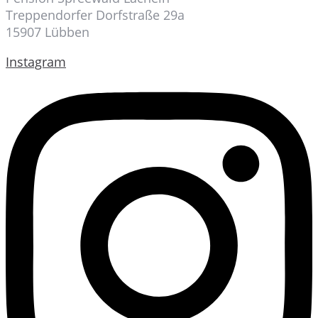
Treppendorfer Dorfstraße 29a
15907 Lübben
Instagram