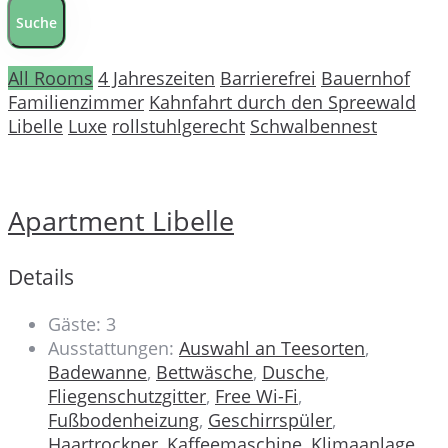
Suche
All Rooms
4 Jahreszeiten
Barrierefrei
Bauernhof
Familienzimmer
Kahnfahrt durch den Spreewald
Libelle
Luxe
rollstuhlgerecht
Schwalbennest
Apartment Libelle
Details
Gäste:
3
Ausstattungen:
Auswahl an Teesorten
,
Badewanne
,
Bettwäsche
,
Dusche
,
Fliegenschutzgitter
,
Free Wi-Fi
,
Fußbodenheizung
,
Geschirrspüler
,
Haartrockner
,
Kaffeemaschine
,
Klimaanlage
,