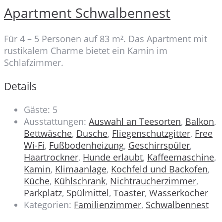
Apartment Schwalbennest
Für 4 – 5 Personen auf 83 m². Das Apartment mit
rustikalem Charme bietet ein Kamin im
Schlafzimmer.
Details
Gäste:
5
Ausstattungen:
Auswahl an Teesorten
,
Balkon
,
Bettwäsche
,
Dusche
,
Fliegenschutzgitter
,
Free
Wi-Fi
,
Fußbodenheizung
,
Geschirrspüler
,
Haartrockner
,
Hunde erlaubt
,
Kaffeemaschine
,
Kamin
,
Klimaanlage
,
Kochfeld und Backofen
,
Küche
,
Kühlschrank
,
Nichtraucherzimmer
,
Parkplatz
,
Spülmittel
,
Toaster
,
Wasserkocher
Kategorien:
Familienzimmer
,
Schwalbennest